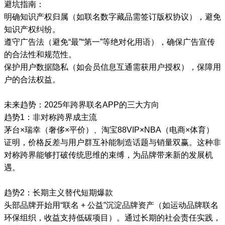
避坑指南：
明确知识产权归属（如联名数字藏品需签订版权协议），避免
知识产权纠纷。
遵守广告法（避免“最”“第一”等绝对化用语），确保广告宣传
的合法性和规范性。
保护用户数据隐私（如会员信息互通需获用户授权），保障用
户的合法权益。
未来趋势：2025年跨界联名APP的三大方向
趋势1：非对称跨界成主流
茅台×瑞幸（奢侈×平价）、淘宝88VIP×NBA（电商×体育）
证明，价格反差与用户群互补能制造话题与销量双赢。这种非
对称跨界能够打破传统思维的束缚，为品牌带来新的发展机
遇。
趋势2：长期主义替代短期爆款
头部品牌开始用“联名 + 公益”沉淀品牌资产（如运动品牌联名
环保组织，收益支持低碳项目）。通过长期的社会责任实践，