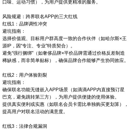
口味、运动习惯），为用户提供更精准的服务。
风险规避：跨界联名APP的三大红线
红线1：品牌调性冲突
避坑指南：
选择价值观、目标用户群高度一致的合作伙伴（如哈尔斯×王
源IP，因“专注、专业”特质契合）。
避免“强行捆绑”（如奢侈品牌×平价品牌需通过价格反差制造
稀缺感，而非简单贴标），确保品牌合作能够产生协同效应。
红线2：用户体验割裂
避坑指南：
确保联名功能无缝嵌入APP场景（如滴滴APP内直接预订星
巴克，避免跳转第三方），为用户提供便捷的使用体验。
提供真实便利或实惠（如联名会员卡需比单独购买更划算），
提高用户对联名活动的满意度。
红线3：法律合规漏洞