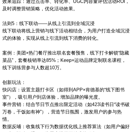
效果追踪：通过点击率、转化率、UGC内容量评估活动ROI，
及时调整营销策略，优化活动效果。
法则5：线下联动——从线上引流到全域沉浸
线下联动将线上营销与线下活动相结合，为用户打造全域沉浸
式的体验，实现从线上引流到线下消费的转化。
案例：美团×热门餐厅推出联名套餐预售，线下打卡解锁“隐藏
菜品”，套餐核销率达85%；Keep×运动品牌定制联名课程，
线下训练营参与人数超10万。
创新玩法：
快闪店：设置主题打卡区（如得到APP×肯德基的“线下图书
室”），吸引用户到店体验，增加品牌的曝光度。
事件营销：结合节日节点推出限定活动（如423读书日“读书破
万卷，干饭如有神”），营造节日氛围，激发用户的参与热
情。
数据反哺：收集线下行为数据优化线上推荐算法（如用户偏好