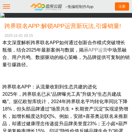
--免编程制作App
注册
跨界联名APP:解锁APP运营新玩法,引爆销量!
2025-11-01 20:15
本文深度解析跨界联名APP如何通过创新合作模式突破增长
瓶颈，结合2025年最新案例与数据，揭示
APP运营
中场景融
合、用户共鸣、数据驱动的核心策略，为品牌提供可复制的销
量引爆路径。
跨界联名APP：从流量收割到生态共建的进化
2025年，跨界联名已从“品牌曝光工具”升级为“生态共建战
略”。据亿欧智库统计，2024年跨界联名平均转化率同比下降
18%，但头部品牌通过“场景共生 + 长期资产沉淀”实现逆势增
长，如增长幅度达到[X]%。例如，安踏×喜茶奥运联名未推新
品，却通过健康理念传递提升品牌美誉度23%；王小卤×葫芦
兄弟复购率增长15%，印证“隐性价值反哺品牌生命力”的逻