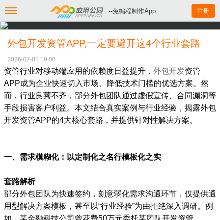
--免编程制作App
注册
外包开发资管APP,一定要避开这4个行业套路
2026-07-01 19:00
资管行业对移动端应用的依赖度日益提升，
外包开发
资管
APP成为企业快速切入市场、降低技术门槛的优选方案。然
而，行业良莠不齐，部分外包团队通过虚假宣传、合同漏洞等
手段损害客户利益。本文结合真实案例与行业经验，揭露外包
开发资管APP的4大核心套路，并提供针对性解决方案。
一、需求模糊化：以定制化之名行模板化之实
套路解析
部分外包团队为快速签约，刻意弱化需求沟通环节，仅提供通
用型解决方案模板，甚至以“行业经验”为由拒绝深入调研。例
如，某金融科技公司曾花费50万元委托某团队开发资管