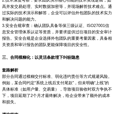
2.技术深度考察：要求团队演示核心功能的技术实现逻辑，如
高并发交易处理、实时数据加密等，并现场解答技术难点。通
过实际的技术演示和解答，企业可以评估外包团队的技术实力
和解决问题的能力。
3.安全合规审查：确认团队具备等保三级认证、ISO27001信
息安全管理体系认证等资质，并要求提供过往项目的安全审计
报告。安全合规是企业选择外包团队的重要考量因素，具备相
关资质和审计报告的团队更能保障项目的安全性。
三、合同模糊化：以灵活条款埋下纠纷隐患
套路解析
部分合同通过模糊交付标准、弱化违约责任等方式规避风险。
例如，某合同约定“系统上线后支付尾款”，但未明确“上线”的
具体标准（如用户量、交易量），导致项目验收时双方争执不
下，项目延期了2个月才最终解决，给企业带来了额外的成本
和损失。