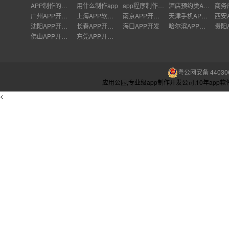
APP制作的注意
用什么制作app
app程序制作软件
酒店预约类APP
广州APP开发公司
上海APP软件开发公司
南京APP开发外包
天津手机APP开发
沈阳APP开发公司
长春APP开发价格
海口APP开发
哈尔滨APP开发
佛山APP开发公司
东莞APP开发公司
粤公网安备 440306
应用公园,专业级app制作开发公司,10年ap
<