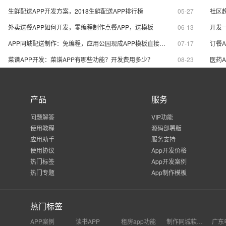
生鲜配送APP开发方案，2018生鲜配送APP排行榜
05-27
外卖送餐APP如何开发，零编程制作点餐APP，送模板
06-13
开发
APP同城配送制作：免编程，应用公园现成APP模板直接套用
07-17
菜谱APP开发：菜谱APP有哪些功能？开发费用多少？
08-23
产品
服务
问题解答
VIP功能
使用教程
源码部署版
应用助手
服务支持
使用协议
App开发价格
热门标签
App开发案例
热门专题
App制作模板
热门标签
APP案例
读书APP
租房app功能
制作同城软件app