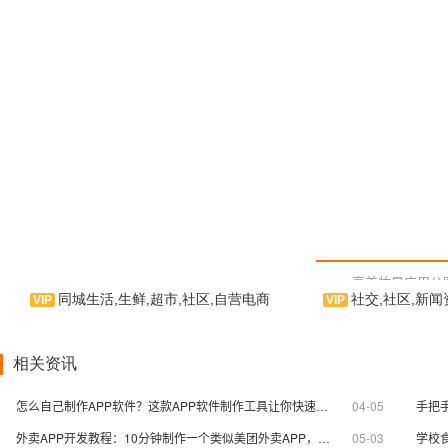
享美妆是应用公
同城生活,生鲜,超市,社区,自营电商
社交,社区,新闻
用户量身订制的化妆
软件，为手机用户提
争鲜到家，是一款自营外卖类
物、贴吧交友、化妆
手机应用软件。商超外卖类服务云
并拥有交友聊天功能
相关资讯
平台！是APP制作界的拳头产品。
用户使用体验。相信
应用公园，无需技术基础，自己制
中，体验到我们作为
怎么自己制作APP软件？这款APP软件制作工具让你快速上手 | 附APP教程
04-05
作APP软件。
商的用心及诚意。
外卖APP开发教程：10分钟制作一个类似美团外卖APP，无需开发公司
05-03