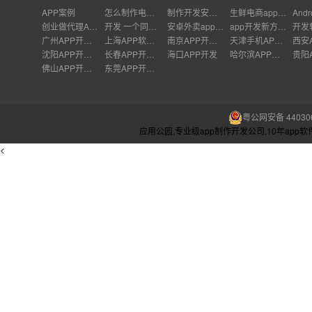
APP案例
怎么制作电商APP
制作开发安卓app的软件
生鲜电商app开发平台
创业做代理APP开发
开发 一个同城交友APP需要多少钱
安卓外卖app制作
app开发新方式有哪些
广州APP开发公司
上海APP软件开发公司
南京APP开发外包
天津手机APP开发
沈阳APP开发公司
长春APP开发价格
海口APP开发
哈尔滨APP开发
佛山APP开发公司
东莞APP开发公司
粤公网安备 440306
应用公园,专业级app制作开发公司,10年ap
<