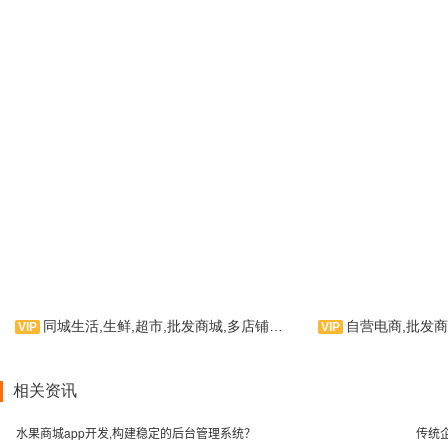
同城生活,生鲜,超市,批发商城,多店铺入驻
自营电商,批发商
闪店是为手机用户量身订制的
超市商城类手机应用软件，为手机
用户提供各种商品购物，并拥有在
此款APP主题
线购物等功能，提供优良的用户使
品APP，化妆品AP
相关资讯
用体验。相信您能在使用中，体验
APP，主要页面有
到我们作为APP制作运行商的用心
新、关于我们、品牌
水果商城app开发,构建稳定的后台管理系统？
传统