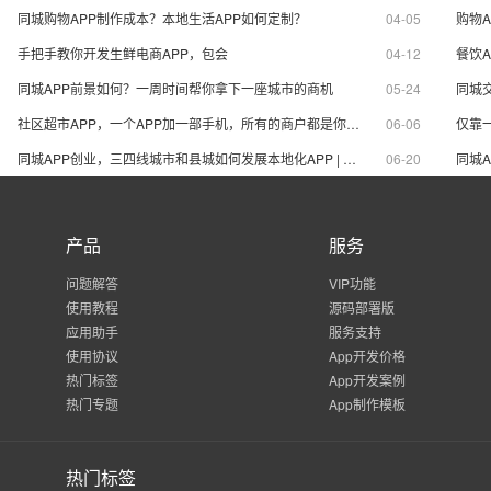
及诚意。
观点、企业责任
同城购物APP制作成本？本地生活APP如何定制？
04-05
手把手教你开发生鲜电商APP，包会
04-12
餐饮A
同城APP前景如何？一周时间帮你拿下一座城市的商机
05-24
社区超市APP，一个APP加一部手机，所有的商户都是你的生意
06-06
同城APP创业，三四线城市和县城如何发展本地化APP | 同城APP盈利模式
06-20
产品
服务
问题解答
VIP功能
使用教程
源码部署版
应用助手
服务支持
使用协议
App开发价格
热门标签
App开发案例
热门专题
App制作模板
热门标签