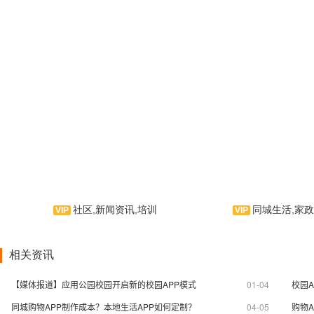
社区,新闻资讯,培训
同城生活,家政
望厨是一款厨房类手机应用软
帮邻，是一款生
件。由望厨倾力打造，云集厨具配
应用软件。集生活服
相关资讯
件、厨房秘籍、各类品牌厨具、电
务、消息资讯为一体
热设备为一体的信息类服务云平
服务云平台！是AP
【媒体报道】应用公园校园开启新的校园APP模式
01-04
校园
台！是APP制作界的拳头产品。
产品。
同城购物APP制作成本？本地生活APP如何定制？
04-05