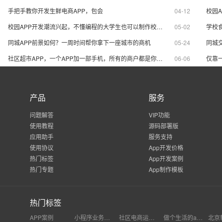
手把手教你开发生鲜电商APP，包会
04-12
校园APP开发潮流兴起，不懂编程的大学生也可以制作校园社交APP
05-02
同城APP前景如何？一周时间帮你拿下一座城市的商机
05-24
社区超市APP，一个APP加一部手机，所有的商户都是你的生意
06-06
产品
服务
问题解答
VIP功能
使用教程
源码部署版
应用助手
服务支持
使用协议
App开发价格
热门标签
App开发案例
热门专题
App制作模板
热门标签
APP案例
小程序业务助力
社区电商运营模式有哪些
做个生活的app怎么样