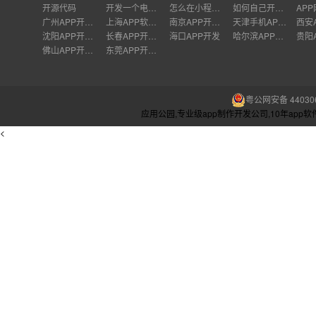
开源代码
开发一个电商app需要多久
怎么在小程序里开店铺
如何自己开发教育app
AP
广州APP开发公司
上海APP软件开发公司
南京APP开发外包
天津手机APP开发
沈阳APP开发公司
长春APP开发价格
海口APP开发
哈尔滨APP开发
佛山APP开发公司
东莞APP开发公司
粤公网安备 440306
应用公园,专业级app制作开发公司,10年ap
<