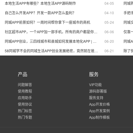
信息类服务云平台！是APP制作界
信息类服务云平台！
本地生活APP有哪些？本地生活APP源码制作
04-05
同城
的拳头产品。
的拳头产品。
自己怎么开发APP？开发一款APP怎么盈利？
04-10
手把
同城APP前景如何？一周时间帮你拿下一座城市的商机
05-24
社区超市APP，一个APP加一部手机，所有的商户都是你的生意
06-06
同城APP创业，三四线城市和县城如何发展本地化APP | 同城APP盈利模式
06-20
58同城学不会的同城生活APP创业发展绝密，竟然就在爸妈的朋友圈？
06-21
产品
服务
问题解答
VIP功能
使用教程
源码部署版
应用助手
服务支持
使用协议
App开发价格
热门标签
App开发案例
热门专题
App制作模板