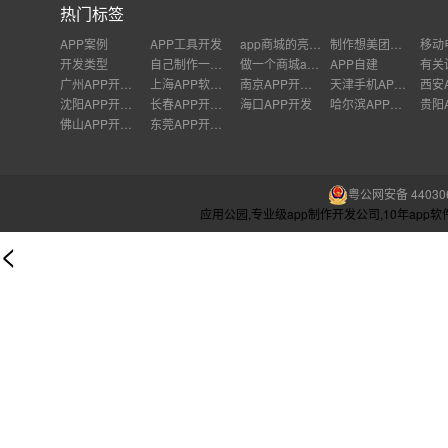
热门标签
APP案例
APP工具开发
app商城的亮点制作
制作想美团那个的app多少钱
开发类型
自己制作一个app难不难
做一个商城app要多久
APP自建
广州APP开发公司
上海APP软件开发公司
南京APP开发外包
天津手机APP开发
沈阳APP开发公司
长春APP开发价格
海口APP开发
哈尔滨APP开发
佛山APP开发公司
东莞APP开发公司
粤公网安备 440306
应用公园,专业级app制作开发公司,10年ap
<