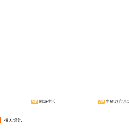
同城生活
生鲜,超市,
帮帮是一款信息发布类手机应
果侣是一款新鲜
用软件。云集二手物品、房屋租
用软件。云集水果类
相关资讯
售、招聘服务、宠物交友为一体的
讯、水果产品和资讯