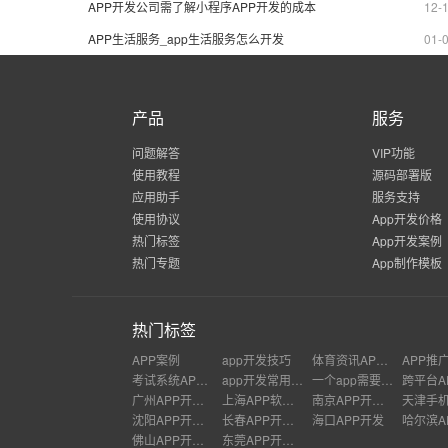
APP开发公司需了解小程序APP开发的成本
12-
APP生活服务_app生活服务怎么开发
01-
产品
服务
问题解答
VIP功能
使用教程
源码部署版
应用助手
服务支持
使用协议
App开发价格
热门标签
App开发案例
热门专题
App制作模板
热门标签
APP案例
app开发技巧
体育资讯APP开发
考试系统APP开发
app开发常用工具有哪些?
一个app需要几个人做
广州APP开发公司
上海APP软件开发公司
南京APP开发外包
沈阳APP开发公司
长春APP开发价格
海口APP开发
佛山APP开发公司
东莞APP开发公司