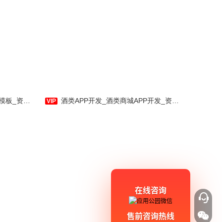
衣梦是应用公园专门为手机用
户量身订制的在线购物商城手机应
用软件，为手机用户提供各种购物
类信息，并拥有动态容器等功能，
提供优良的用户使用体验。相信您
能在使用中，体验到我们作为APP
社区-应用公园
酒类APP开发_酒类商城APP开发_资讯知识、产品推荐-应用公园
制作运行商的用心及诚意。
在线咨询
售前咨询热线