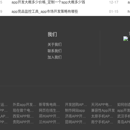
15
app开发大概多少价格_定制一个app大概多少钱
12-17
09
app竞品监控工具_app市场开发策略有哪些
01-15
我们
关于我们
联系我们
加入我们
APP推广运营方案
外卖app开发赚钱吗
新零售电商开发
开发团购APP需要多少钱
天河APP电商开发
跨平台APP分发
现在做个电商APP赚钱吗
网页在线生成APP
制作网站app
兼容性App开发
app开
天津手机APP开发
西安APP软件开发
郑州APP开发价格
济南APP开发公司
太原手机APP开发
哈尔滨APP开发
贵阳APP开发多少钱
兰州APP开发公司
昆明APP开发多少钱
南宁手机APP开发
青岛AP