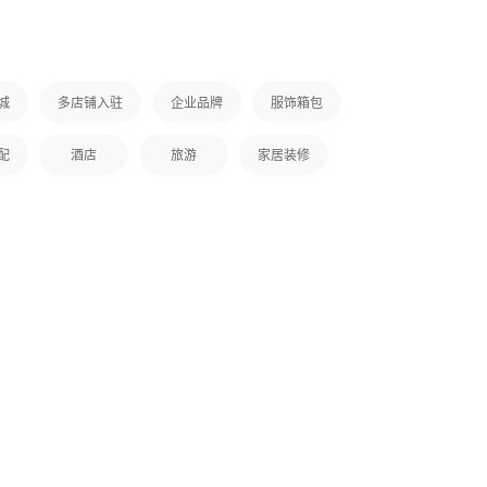
城
多店铺入驻
企业品牌
服饰箱包
醇酒是专门为手机用户量身订
制的酒类手机应用软件，为手机用
配
酒店
旅游
家居装修
户提供各种酒类资讯、酒类产品推
荐、酒类商城类信息，并拥有资讯
发布、酒类商城 、酒类推荐等功
能，提供优良的用户使用体验。相
信您能在使用中，体验到我们作为
APP制作运行商的用心及诚意。