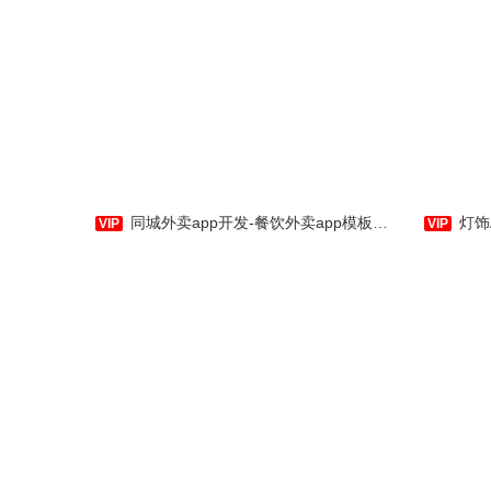
种草帮是专门为手机用户量身
订制的美妆商城手机应用软件，为
仙
手机用户提供各种美妆资讯、美妆
培类植
用品的应用，并拥有商城购物、社
多肉植
区分享、美妆资讯等功能，提供优
答疑，
良的用户使用体验。相信您能在使
多肉植
用中，体验到我们作为APP制作运
培类植
同城外卖app开发-餐饮外卖app模板-水果配送软件-应用公园
灯饰APP
行商的用心及诚意。
买为一