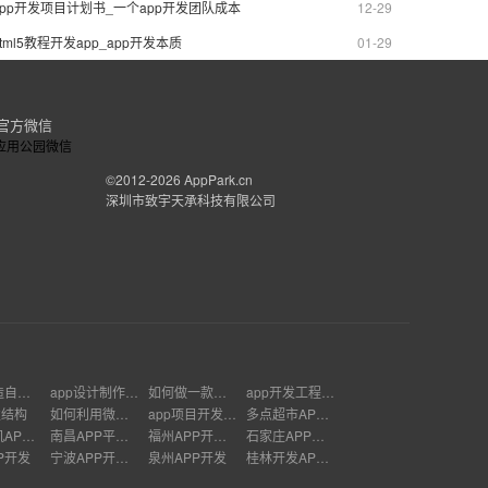
app开发项目计划书_一个app开发团队成本
12-29
html5教程开发app_app开发本质
01-29
官方微信
©2012-2026
AppPark.cn
深圳市致宇天承科技有限公司
如何创造自己的APP
app设计制作软件
如何做一款和别人一模一样的APP
app开发工程师需要学什么
发结构
如何利用微信群赚钱
app项目开发市场分析
多点超市APP是谁开发
武汉手机APP开发
南昌APP平台开发公司
福州APP开发多少钱
石家庄APP软件开发
P开发
宁波APP开发价格
泉州APP开发
桂林开发APP的公司有哪些