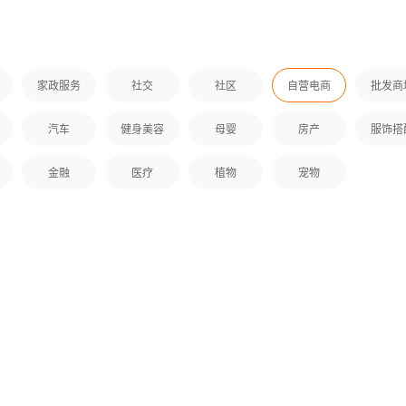
家政服务
社交
社区
自营电商
批发商
居生活是专门为手机用户量
美丽书是专门为手机用户量身
的照明灯饰行业手机应用软
订制的美妆商城手机应用软件，为
汽车
健身美容
母婴
房产
服饰搭
手机用户提供各种品牌灯
手机用户提供各种美妆资讯、美妆
明类信息，并拥有动态资
用品的应用，并拥有商城购物、社
金融
医疗
植物
宠物
商城*等功能，提供优良
区分享、美妆资讯等功能，提供优
使用体验。相信您能在使用
良的用户使用体验。相信您能在使
到我们作为APP制作运行
用中，体验到我们作为APP制作运
心及诚意。
行商的用心及诚意。