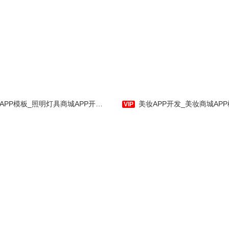
踪是一款针对多肉植物及水
物研发的综合社区商城。集
物爱好养护专业知识、疑难
多肉植物爱好者交友聊天，
“品牌商城”主题是主要针对做
物品种科普，多肉植物及水
商城APP的用户进行设计的APP模
物种子及辅助料理工具等购
板，包含本周特惠、新品速递、品
模板_照明灯具商城APP开发_智能LED灯APP开发-应用公园
美妆APP开发_美妆商城APP模板_资讯、购物、
体，真正一站式应用。
牌热卖、精品选购等板块