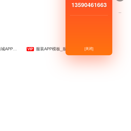
13590461663
鲜花物语是一款买卖鲜花类手
机应用软件。云集各类鲜花、各类
[关闭]
植物为一体的信息类服务云平台！
板素材-应用公园
服装APP模板_服饰APP模板_商城购物、穿衣搭配、资讯-应用公园
是APP制作界的拳头产品。