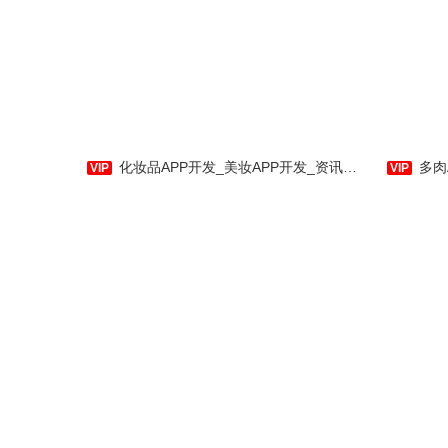
摩
户量身
用软件
百购商城主题包含每日特惠、
类信息
热卖爆款、精品专题、咨询活动以
提供优
及商品精准分类等板块，适用于电
能在使用
化妆品APP开发_美妆APP开发_资讯_商城购物_社区分享-应用公园
多肉APP
商APP，网购APP。
制作运