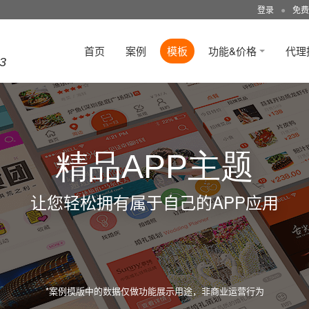
登录
●
免费
首页
案例
模板
功能&价格
代理
3
精品APP主题
让您轻松拥有属于自己的APP应用
*案例模版中的数据仅做功能展示用途，非商业运营行为