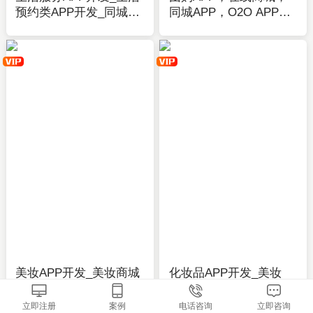
预约类APP开发_同城上
同城APP，O2O APP主
门&预约服务、消息资
题模板-APP在线开发制
讯-应用公园
作-应用公园
美妆APP开发_美妆商城
化妆品APP开发_美妆
APP模板_资讯、购物、
APP开发_资讯_商城购
社区-应用公园
物_社区分享-应用公园
立即注册
案例
电话咨询
立即咨询