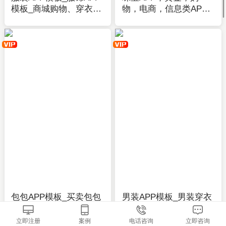
模板_商城购物、穿衣搭
物，电商，信息类APP
配、资讯-应用公园
全套主题模板-APP开发
制作-应用公园
包包APP模板_买卖包包
男装APP模板_男装穿衣
APP商城开发_女包、男
搭配APP开发_商城购
包、批发、保养知识-应
物、资讯-应用公园
立即注册
案例
电话咨询
立即咨询