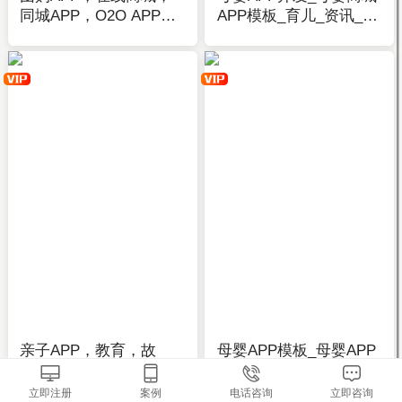
同城APP，O2O APP主
APP模板_育儿_资讯_问
题模板-APP在线开发制
答-应用公园
作-应用公园
亲子APP，教育，故
母婴APP模板_母婴APP
事，资讯，信息类APP
开发_早教_商城_婴儿用
全套主题模板-APP开发
品-应用公园
立即注册
案例
电话咨询
立即咨询