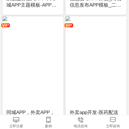
城APP主题模板-APP在
信息发布APP模板_二手
线开发制作-应用公园
交易_房屋租赁_招聘_宠
物交友-应用公园
同城APP，外卖APP，
外卖app开发-医药配送
O2O APP主题模板-APP
app开发-生鲜蔬菜配送
在线开发制作-应用公园
app模板-应用公园
立即注册
案例
电话咨询
立即咨询